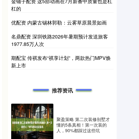
金铺子配资 这5部动画在7月新番中质量也是杠
杠的
优配资 内蒙古锡林郭勒：云雾草原晨景如画
名鼎配资 深圳铁路2026年暑期预计发送旅客
1977.85万人次
期配宝 传祺发布“祺享计划”，两款热门MPV焕
新上市
推荐资讯
聚盈策略 第二次装修别墅才
懂的5条真相！第一次装的
人，90%都踩过这些坑