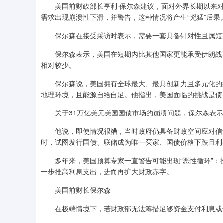
美国前财政部长亨利·保尔森建议，面对外界长期以来对联
需求出现崩溃性下滑，并警告，这种情况将产生“兇猛”后果
保尔森在接受采访时表示，需要一套具备针对性且属短期
保尔森表示，美国在短期内比其他国家更能承受伊朗战事
相对较少。
保尔森说，美国拥有全球最大、最具创新力且多元化的经
地理环境，且能源自给自足。他指出，美国面临的挑战是债
关于31万亿美元美国国债市场的崩溃问题，保尔森表示，
他说，即使情况很糟，当时政府仍具备财政空间应对信贷
时，试图发行国债、联储成为唯一买家、国债价格下跌且利
多年来，美国预算专家一直警告可能出现“恶性循环”：
一步推高利息支出，进而再扩大财政赤字。
美国前财长保尔森
在极端情境下，若财政部无法筹措足够资金支付利息或偿