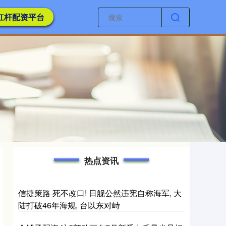
杠杆配资平台
热点资讯
信捷策路 死不改口! 日舰公然违宪自称海军, 大
陆打破46年海规, 台以东对峙