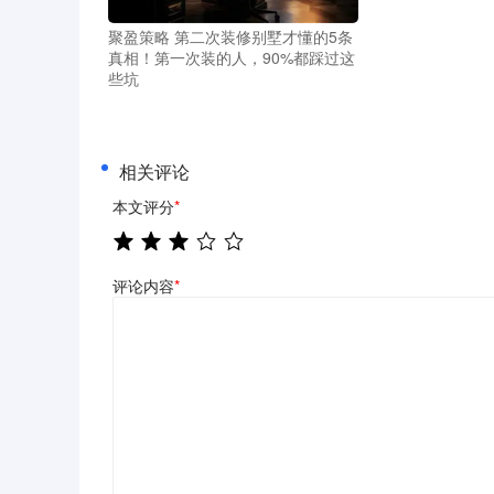
聚盈策略 第二次装修别墅才懂的5条
真相！第一次装的人，90%都踩过这
些坑
相关评论
本文评分
*
评论内容
*