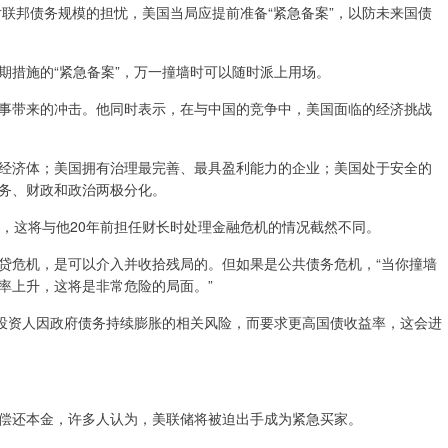
邦债务规模的担忧，美国当局应提前准备“紧急备案”，以防未来国债
。
措施的“紧急备案”，万一撞墙时可以随时派上用场。
带来的冲击。他同时表示，在与中国的竞争中，美国面临的经济挑战
济体；美国拥有治理最完善、最具盈利能力的企业；美国处于安全的
务、财政和政治两极分化。
这将与他20年前担任财长时处理金融危机的情况截然不同。
危机，是可以介入并收拾残局的。但如果是公共债务危机，“当你撞墙
率上升，这将是非常危险的局面。”
投资人因政府债务持续膨胀的相关风险，而要求更高国债收益率，这会进
还本金，许多人认为，美联储将被迫出手成为紧急买家。